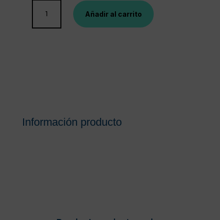
BEXIDENT
Añadir al carrito
PASTA
DIENTES
SENSIBLES
75
ML
cantidad
Información producto