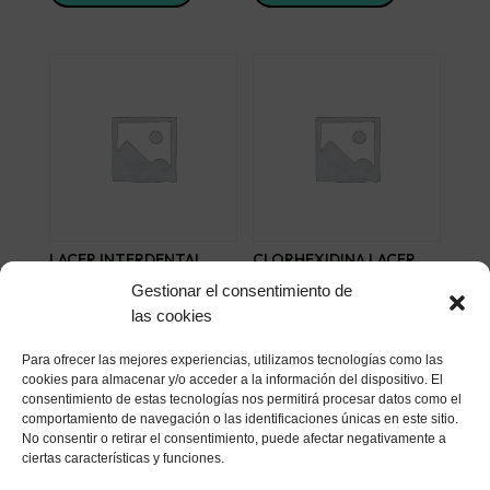
LACER INTERDENTAL
CLORHEXIDINA LACER
FINO ANGULAR 6 U
SPRAY 40 ML
Gestionar el consentimiento de
5,99
€
9,88
€
las cookies
Añadir al carrito
Añadir al carrito
Para ofrecer las mejores experiencias, utilizamos tecnologías como las
cookies para almacenar y/o acceder a la información del dispositivo. El
consentimiento de estas tecnologías nos permitirá procesar datos como el
comportamiento de navegación o las identificaciones únicas en este sitio.
No consentir o retirar el consentimiento, puede afectar negativamente a
ciertas características y funciones.