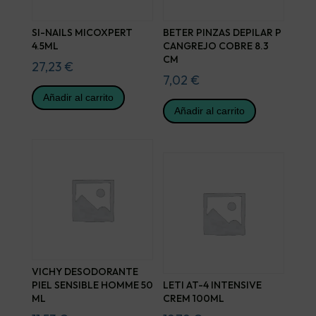
SI-NAILS MICOXPERT
BETER PINZAS DEPILAR P
4.5ML
CANGREJO COBRE 8.3
CM
27,23
€
7,02
€
Añadir al carrito
Añadir al carrito
VICHY DESODORANTE
PIEL SENSIBLE HOMME 50
LETI AT-4 INTENSIVE
ML
CREM 100ML