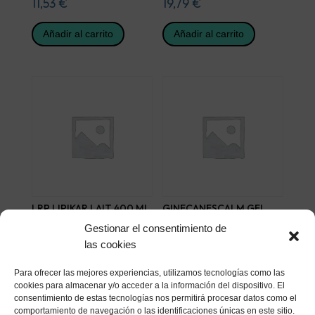
11,53
€
19,79
€
Añadir al carrito
Añadir al carrito
LRP LIPIKAR LAIT 400 ML
GINECANESCALM GEL
CREMA 15 G
18,14
€
Gestionar el consentimiento de
9,05
€
las cookies
Añadir al carrito
Añadir al carrito
Para ofrecer las mejores experiencias, utilizamos tecnologías como las
cookies para almacenar y/o acceder a la información del dispositivo. El
consentimiento de estas tecnologías nos permitirá procesar datos como el
comportamiento de navegación o las identificaciones únicas en este sitio.