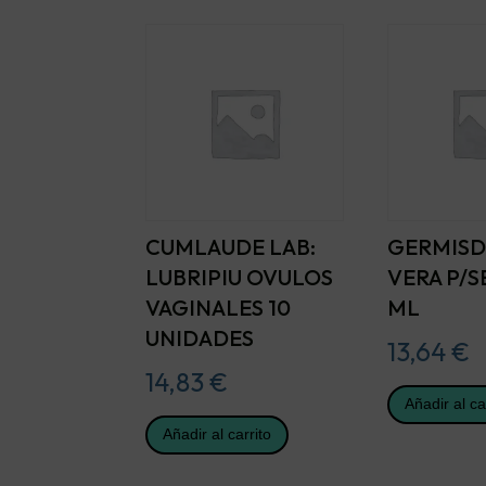
CUMLAUDE LAB:
GERMISD
LUBRIPIU OVULOS
VERA P/S
VAGINALES 10
ML
UNIDADES
13,64
€
14,83
€
Añadir al ca
Añadir al carrito