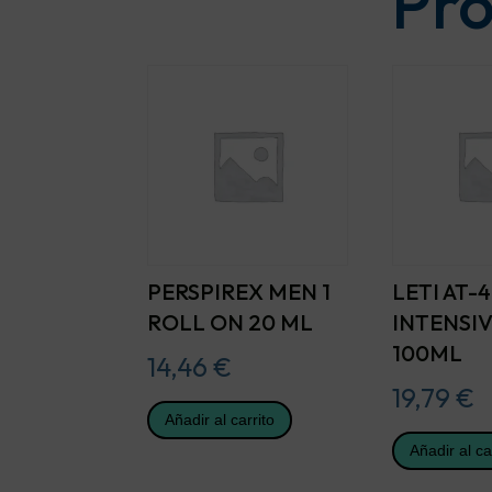
Pro
PERSPIREX MEN 1
LETI AT-4
ROLL ON 20 ML
INTENSI
100ML
14,46
€
19,79
€
Añadir al carrito
Añadir al ca