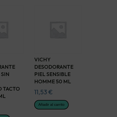
VICHY
RANTE
DESODORANTE
 SIN
PIEL SENSIBLE
HOMME 50 ML
O TACTO
11,53
€
ML
Añadir al carrito