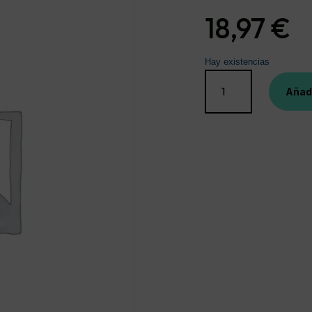
18,97
€
Hay existencias
LRP
LIPIKAR
Añadi
SYNDET
ANTI-
IRRITACIONES
400
ML
cantidad