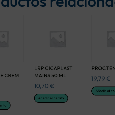
ductos relacion
LRP CICAPLAST
PROCTEN
VE CREM
MAINS 50 ML
19,79
€
10,70
€
Añadir al ca
Añadir al carrito
rrito