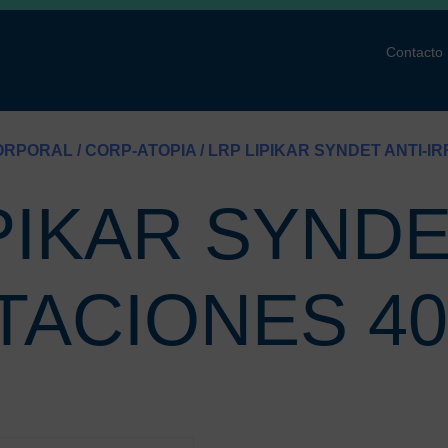
Contacto
CORPORAL
/
CORP-ATOPIA
/ LRP LIPIKAR SYNDET ANTI-IR
PIKAR SYNDE
ITACIONES 40