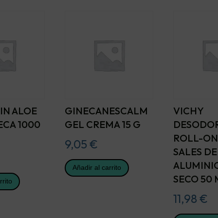
IN ALOE
GINECANESCALM
VICHY
ECA 1000
GEL CREMA 15 G
DESODO
ROLL-ON
9,05
€
SALES DE
ALUMINI
Añadir al carrito
SECO 50 
rrito
11,98
€