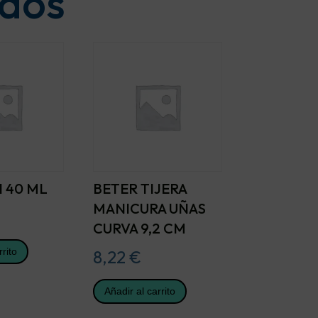
ados
 40 ML
BETER TIJERA
MANICURA UÑAS
CURVA 9,2 CM
rrito
8,22
€
Añadir al carrito