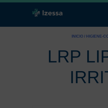
INICIO
/
HIGIENE-
LRP LI
IRR