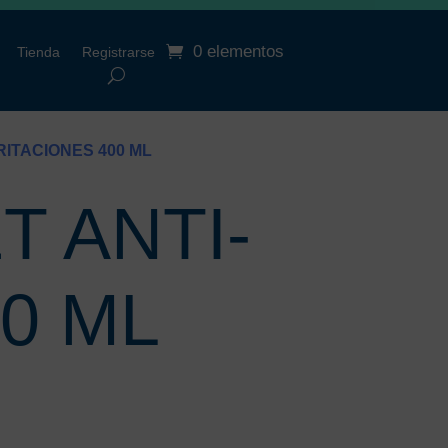
0 elementos
Tienda
Registrarse
RITACIONES 400 ML
T ANTI-
0 ML