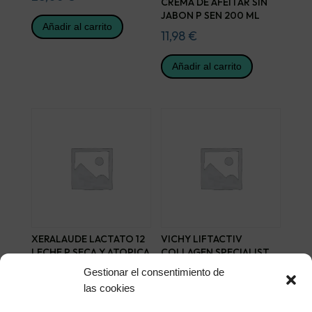
CREMA DE AFEITAR SIN
JABON P SEN 200 ML
Añadir al carrito
11,98
€
Añadir al carrito
XERALAUDE LACTATO 12
VICHY LIFTACTIV
LECHE P SECA Y ATOPICA
COLLAGEN SPECIALIST
500
50 ML
Gestionar el consentimiento de
24,75
€
45,41
€
las cookies