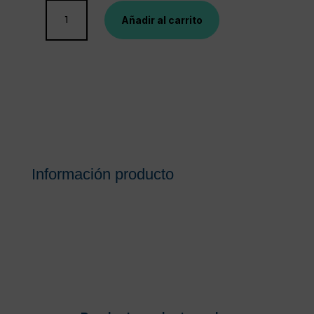
VICHY
Añadir al carrito
LIFTACTIV
COLLAGEN
SPECIALIST
50
ML
cantidad
Información producto