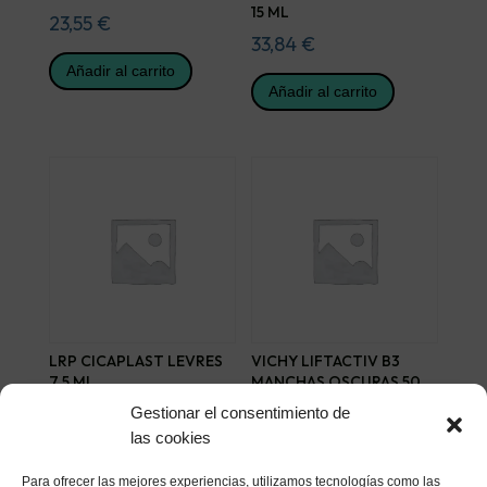
15 ML
23,55
€
33,84
€
Añadir al carrito
Añadir al carrito
LRP CICAPLAST LEVRES
VICHY LIFTACTIV B3
7.5 ML
MANCHAS OSCURAS 50
ML
8,22
€
Gestionar el consentimiento de
42,11
€
las cookies
Añadir al carrito
Añadir al carrito
Para ofrecer las mejores experiencias, utilizamos tecnologías como las