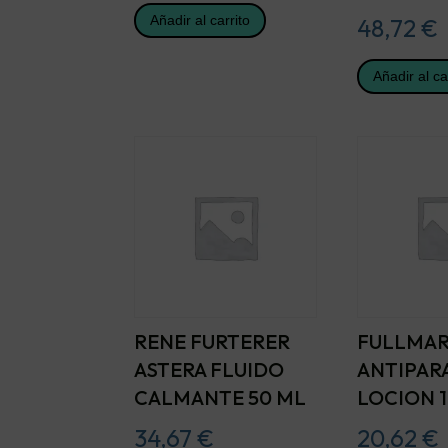
Añadir al carrito
48,72
€
Añadir al ca
RENE FURTERER
FULLMA
ASTERA FLUIDO
ANTIPAR
CALMANTE 50 ML
LOCION 1
34,67
€
20,62
€