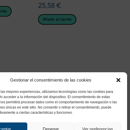
25,58
€
rrito
Añadir al carrito
Gestionar el consentimiento de las cookies
 las mejores experiencias, utilizamos tecnologías como las cookies para
o acceder a la información del dispositivo. El consentimiento de estas
 nos permitirá procesar datos como el comportamiento de navegación o las
ones únicas en este sitio. No consentir o retirar el consentimiento, puede
tivamente a ciertas características y funciones.
ceptar
Denegar
Ver preferencias