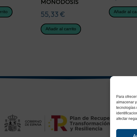
MONODOSIS
rrito
Añadir al ca
55,33
€
Añadir al carrito
Para ofrecer
almacenar y/
tecnologías
identificaci
afectar nega
A