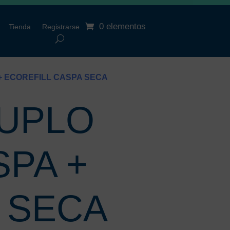
0 elementos
Tienda
Registrarse
+ ECOREFILL CASPA SECA
DUPLO
PA +
 SECA