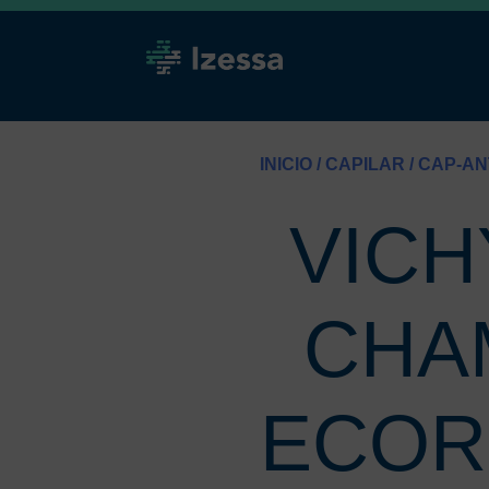
INICIO
/
CAPILAR
/
CAP-AN
VICH
CHA
ECOR