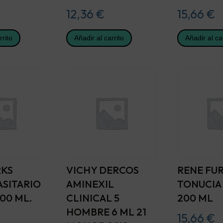
12,36
€
15,66
€
rrito
Añadir al carrito
Añadir al ca
RKS
VICHY DERCOS
RENE FU
ASITARIO
AMINEXIL
TONUCIA
00 ML.
CLINICAL 5
200 ML
HOMBRE 6 ML 21
15,66
€