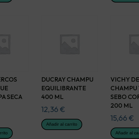
ERCOS
DUCRAY CHAMPU
VICHY D
QUE
EQUILIBRANTE
CHAMPU 
PA SECA
400 ML
SEBO CO
200 ML
12,36
€
15,66
€
Añadir al carrito
rrito
Añadir al ca