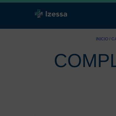
INICIO
/
C
COMPL