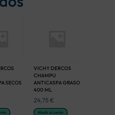
ados
ERCOS
VICHY DERCOS
CHAMPU
PA SECOS
ANTICASPA GRASO
400 ML
24,75
€
rrito
Añadir al carrito