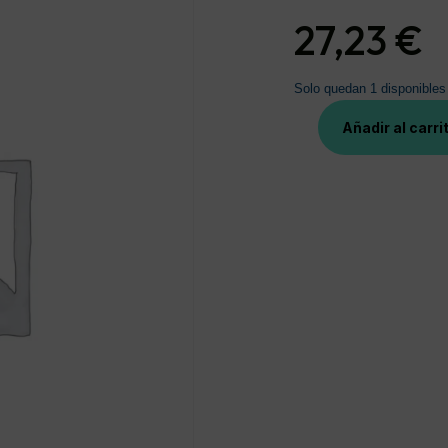
27,23
€
Solo quedan 1 disponibles
Añadir al carri
COMPLIDERMOL
5
ALFA
60
CAPS
cantidad