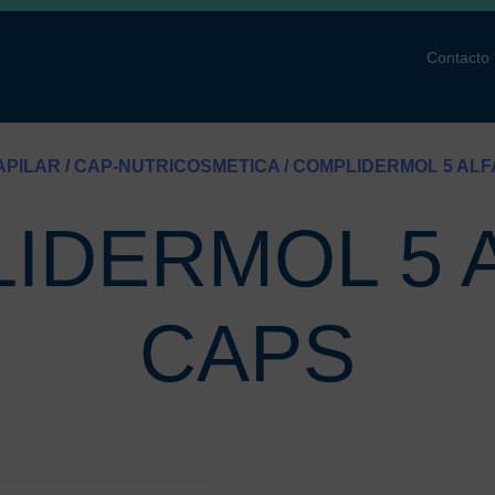
Contacto
APILAR
/
CAP-NUTRICOSMETICA
/ COMPLIDERMOL 5 ALF
IDERMOL 5 A
CAPS