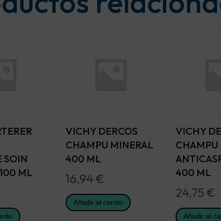
ductos relacion
RTERER
VICHY DERCOS
VICHY D
CHAMPU MINERAL
CHAMPU
 SOIN
400 ML
ANTICAS
100 ML
400 ML
16,94
€
24,75
€
Añadir al carrito
rrito
Añadir al ca