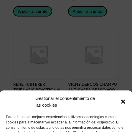
Añadir al carrito
Añadir al carrito
RENE FURTERER
VICHY DERCOS CHAMPU
TRIPHASIC REACTIONAL
ANTICASPA GRASO 400
RF 80 12 AMP 5 ML
ML
Gestionar el consentimiento de
48,72
€
24,75
€
las cookies
Añadir al carrito
Añadir al carrito
Para ofrecer las mejores experiencias, utilizamos tecnologías como las
cookies para almacenar y/o acceder a la información del dispositivo. El
consentimiento de estas tecnologías nos permitirá procesar datos como el