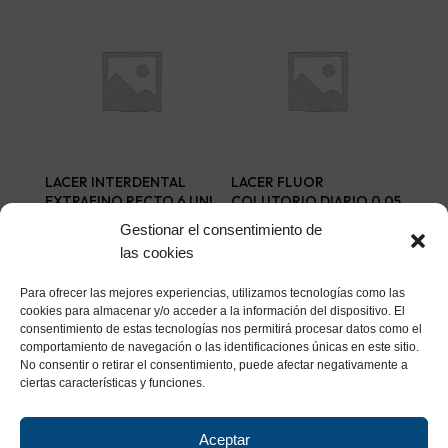
LACER INTERDENTAL
LACER FLUOR
EXTRAFINO RECTO 6 UNI
COLUTORIO DIARIO 0,05
% MENTA 500 M
5,58
€
Gestionar el consentimiento de
6,82
€
las cookies
Añadir al carrito
Añadir al carrito
Para ofrecer las mejores experiencias, utilizamos tecnologías como las
cookies para almacenar y/o acceder a la información del dispositivo. El
consentimiento de estas tecnologías nos permitirá procesar datos como el
comportamiento de navegación o las identificaciones únicas en este sitio.
No consentir o retirar el consentimiento, puede afectar negativamente a
ciertas características y funciones.
Aceptar