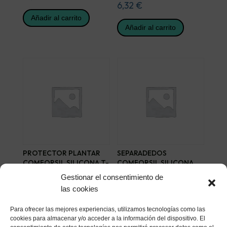
6,32
€
Añadir al carrito
Añadir al carrito
PROTECTOR PLANTAR
SEPARADEDOS
COMFORSIL SILICONA T-
COMFORSIL SILICONA
PEQ
EXTRAFINO T- PEQ 3 U
Gestionar el consentimiento de
20,45
€
5,91
€
las cookies
Añadir al carrito
Añadir al carrito
Para ofrecer las mejores experiencias, utilizamos tecnologías como las
cookies para almacenar y/o acceder a la información del dispositivo. El