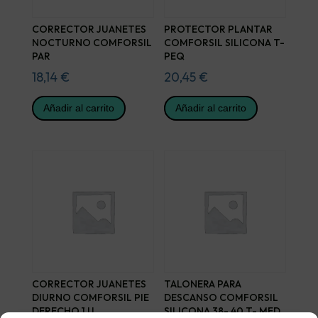
CORRECTOR JUANETES
PROTECTOR PLANTAR
NOCTURNO COMFORSIL
COMFORSIL SILICONA T-
PAR
PEQ
18,14
€
20,45
€
Añadir al carrito
Añadir al carrito
CORRECTOR JUANETES
TALONERA PARA
DIURNO COMFORSIL PIE
DESCANSO COMFORSIL
DERECHO 1 U
SILICONA 38- 40 T- MED