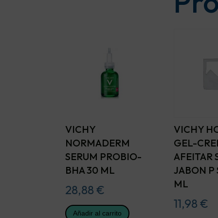
Pro
VICHY
VICHY 
NORMADERM
GEL-CRE
SERUM PROBIO-
AFEITAR 
BHA 30 ML
JABON P 
ML
28,88
€
11,98
€
Añadir al carrito