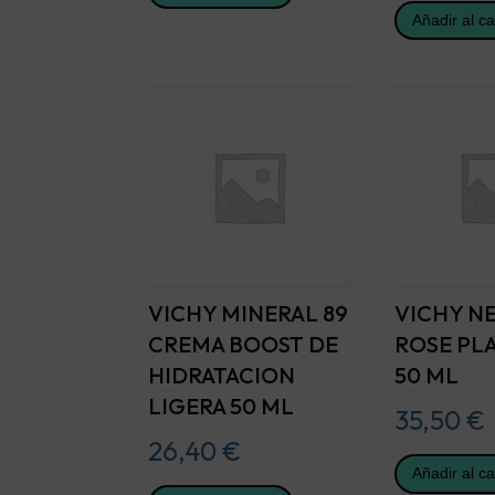
Añadir al ca
VICHY MINERAL 89
VICHY N
CREMA BOOST DE
ROSE PL
HIDRATACION
50 ML
LIGERA 50 ML
35,50
€
26,40
€
Añadir al ca