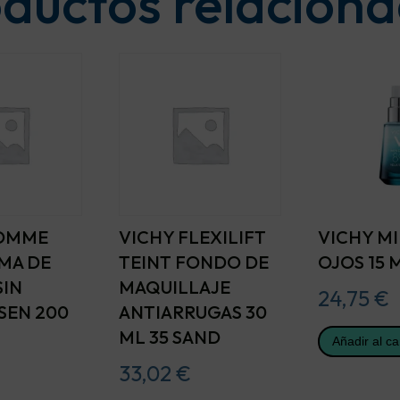
ductos relacion
HOMME
VICHY FLEXILIFT
VICHY MI
MA DE
TEINT FONDO DE
OJOS 15 
SIN
MAQUILLAJE
24,75
€
SEN 200
ANTIARRUGAS 30
ML 35 SAND
Añadir al ca
33,02
€