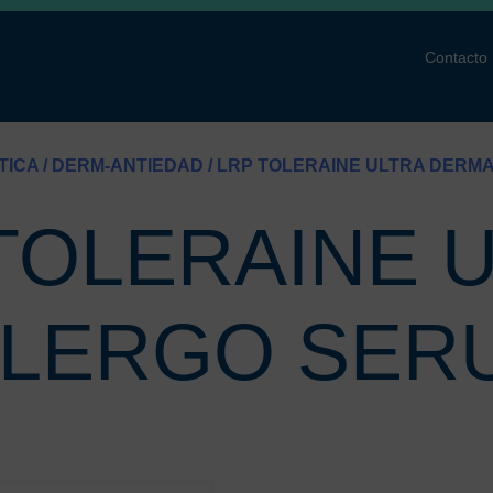
Contacto
TICA
/
DERM-ANTIEDAD
/ LRP TOLERAINE ULTRA DERM
TOLERAINE 
LERGO SERU