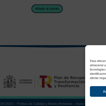
Añadir al carrito
Para ofrecer
almacenar y/
tecnologías
identificaci
afectar nega
A
ESSA 2023 –
Política de Calidad y Medio Ambiente
–
Aviso Legal
–
Políti