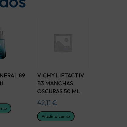
ados
NERAL 89
VICHY LIFTACTIV
ML
B3 MANCHAS
OSCURAS 50 ML
42,11
€
rrito
Añadir al carrito