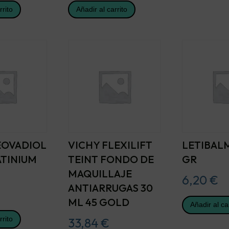
rrito
Añadir al carrito
EOVADIOL
VICHY FLEXILIFT
LETIBALM
ATINIUM
TEINT FONDO DE
GR
MAQUILLAJE
6,20
€
ANTIARRUGAS 30
ML 45 GOLD
Añadir al ca
rrito
33,84
€