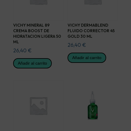
VICHY MINERAL 89
VICHY DERMABLEND
CREMA BOOST DE
FLUIDO CORRECTOR 45
HIDRATACION LIGERA 50
GOLD 30 ML
ML
26,40
€
26,40
€
Añadir al carrito
Añadir al carrito