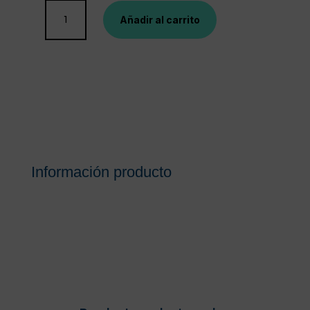
LRP
Añadir al carrito
CICAPLAST
BAUME
B5
40
ML
cantidad
Información producto