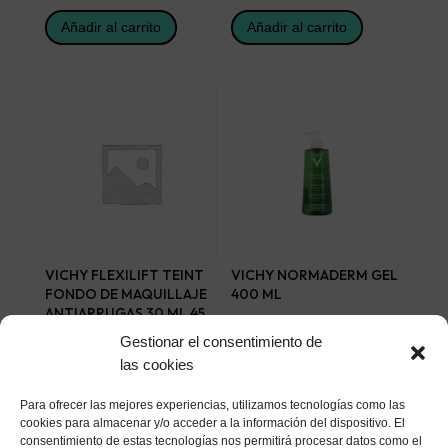
Añadir al carrito
Añadir al carrito
VICHY FLEXILIFT TEINT
VICHY NORMADERM GEL
FONDO DE MAQUILLAJE
400 ML
ANTIARRUGAS 30 ML 45
21,07
€
GOLD
Gestionar el consentimiento de
33,84
€
las cookies
Añadir al carrito
Añadir al carrito
Para ofrecer las mejores experiencias, utilizamos tecnologías como las
cookies para almacenar y/o acceder a la información del dispositivo. El
consentimiento de estas tecnologías nos permitirá procesar datos como el