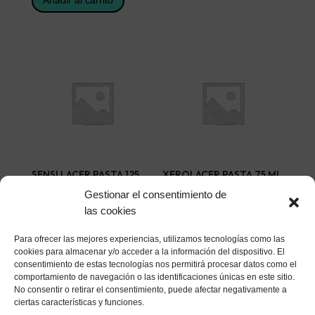
Añadir al carrito
SENSI LACER PASTA 125
XEROLACER PASTA 75 ML
ML
7,85
€
Gestionar el consentimiento de
8,22
€
las cookies
Añadir al carrito
Añadir al carrito
Para ofrecer las mejores experiencias, utilizamos tecnologías como las
cookies para almacenar y/o acceder a la información del dispositivo. El
consentimiento de estas tecnologías nos permitirá procesar datos como el
comportamiento de navegación o las identificaciones únicas en este sitio.
No consentir o retirar el consentimiento, puede afectar negativamente a
ciertas características y funciones.