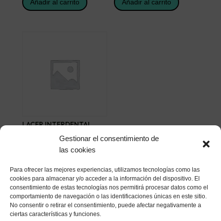
Añadir al carrito
Añadir al carrito
LACER INTERDENTAL
EXTRAFINO ANGULAR 6 U
Gestionar el consentimiento de
6,20
€
las cookies
Añadir al carrito
Para ofrecer las mejores experiencias, utilizamos tecnologías como las
cookies para almacenar y/o acceder a la información del dispositivo. El
consentimiento de estas tecnologías nos permitirá procesar datos como el
comportamiento de navegación o las identificaciones únicas en este sitio.
No consentir o retirar el consentimiento, puede afectar negativamente a
ciertas características y funciones.