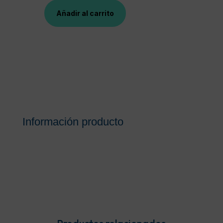
Añadir al carrito
LACER
BLANC
COLUTORIO
CITRUS
500
ML
cantidad
Información producto