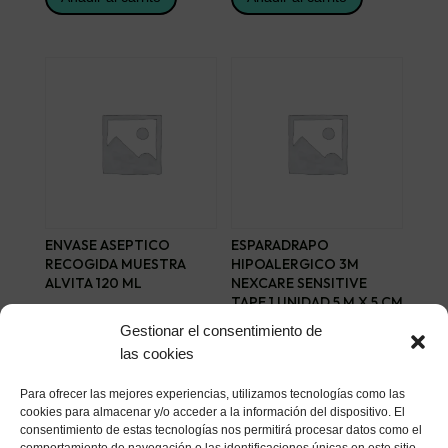
ENVASE ASEPTICO
ESPARADRAPO
RECOGIDA MUESTRA
HIPOALERGICO 3M
ALVITA 120 ML
NEXCARE SENSITIVE
TAPE 1 UNIDAD 5 M X 5 CM
0,41
€
COLOR CARNE
Gestionar el consentimiento de
3,18
€
las cookies
Añadir al carrito
Añadir al carrito
Para ofrecer las mejores experiencias, utilizamos tecnologías como las
cookies para almacenar y/o acceder a la información del dispositivo. El
consentimiento de estas tecnologías nos permitirá procesar datos como el