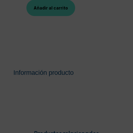
Añadir al carrito
ESPARADRAPO
LEUKOPLAST
CARNE
10
M
X
10
CM
cantidad
Información producto