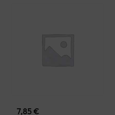
7,85
€