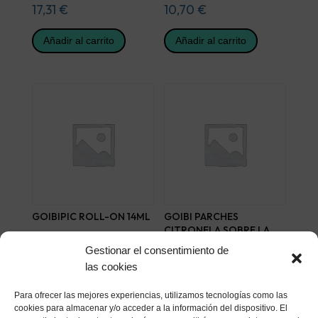
17,31
€
10,70
€
Añadir al carrito
Añadir al carrito
GOIBIPIC ROLL-ON 14ML
GOIBI PARCHES
CITRONELA SOBRE LA
5,74
€
ROPA 24 PARCHES
Gestionar el consentimiento de
6,20
€
las cookies
Añadir al carrito
Añadir al carrito
Para ofrecer las mejores experiencias, utilizamos tecnologías como las
cookies para almacenar y/o acceder a la información del dispositivo. El