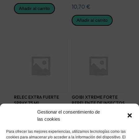
10,70
€
Añadir al carrito
Añadir al carrito
RELEC EXTRA FUERTE
GOIBI XTREME FORTE
SPRAY 75 ML
REPELENTE DE INSECTOS
1 SPRAY 200 ML
9,05
€
Gestionar el consentimiento de
17,31
€
las cookies
Añadir al carrito
Añadir al carrito
Para ofrecer las mejores experiencias, utilizamos tecnologías como las
cookies para almacenar y/o acceder a la información del dispositivo. El