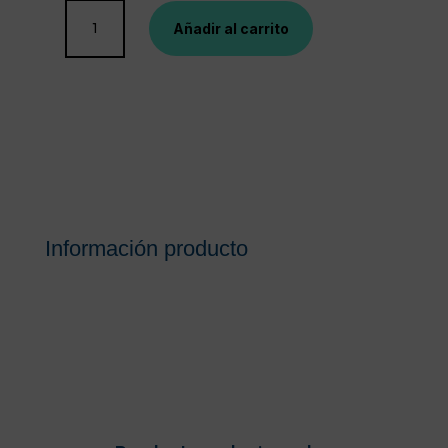
GOIBI
Añadir al carrito
PARCHES
CITRONELA
SOBRE
LA
ROPA
24
PARCHES
cantidad
Información producto