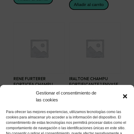
Añadir al carrito
RENE FURTERER
IRALTONE CHAMPU
FORTICEA CHAMPU
FORTIFICANTE 1 ENVASE
ESTIMULANTE 200 ML
400 ML
Gestionar el consentimiento de
15,66
€
19,42
€
las cookies
Añadir al carrito
Añadir al carrito
Para ofrecer las mejores experiencias, utilizamos tecnologías como las
cookies para almacenar y/o acceder a la información del dispositivo. El
consentimiento de estas tecnologías nos permitirá procesar datos como el
comportamiento de navegación o las identificaciones únicas en este sitio.
No consentir o retirar el consentimiento, puede afectar negativamente a