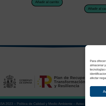
Añadir al carrito
Añadir al ca
Para ofrecer
almacenar y/
tecnologías
identificaci
afectar nega
A
ESSA 2023 –
Política de Calidad y Medio Ambiente
–
Aviso Legal
–
Políti