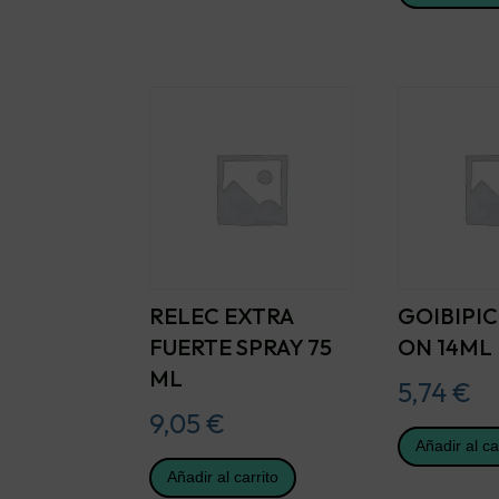
RELEC EXTRA
GOIBIPIC
FUERTE SPRAY 75
ON 14ML
ML
5,74
€
9,05
€
Añadir al ca
Añadir al carrito