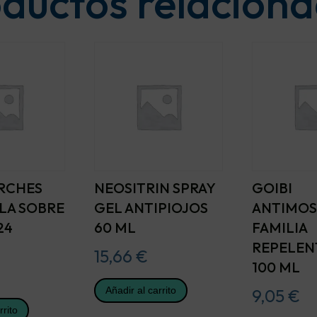
ductos relacion
ARCHES
NEOSITRIN SPRAY
GOIBI
LA SOBRE
GEL ANTIPIOJOS
ANTIMOS
24
60 ML
FAMILIA
REPELEN
15,66
€
100 ML
Añadir al carrito
9,05
€
rrito