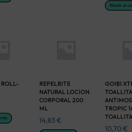
Añadir al ca
 ROLL-
REPELBITE
GOIBI X
NATURAL LOCION
TOALLIT
CORPORAL 200
ANTIMO
ML
TROPIC 1
TOALLIT
rrito
14,83
€
10,70
€