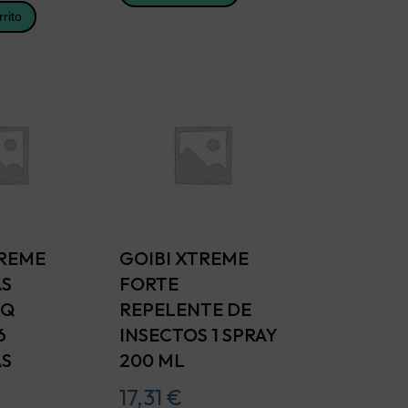
rrito
TREME
GOIBI XTREME
AS
FORTE
SQ
REPELENTE DE
6
INSECTOS 1 SPRAY
AS
200 ML
17,31
€