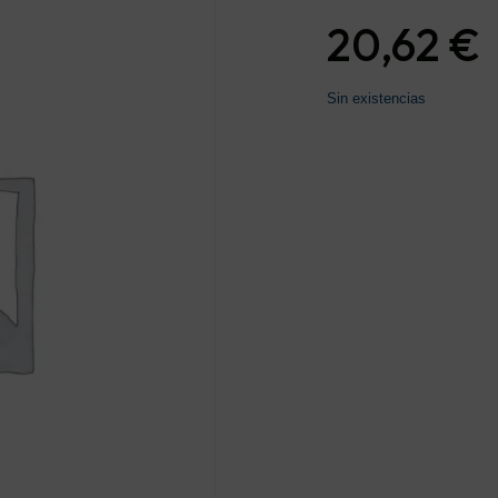
20,62
€
Sin existencias