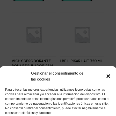
VICHY DESODORANTE
LRP LIPIKAR LAIT 750 ML
BOLA REGULADOR 48 H
27,23
€
50 ML
Gestionar el consentimiento de
11,53
€
las cookies
Añadir al carrito
Añadir al carrito
Para ofrecer las mejores experiencias, utilizamos tecnologías como las
cookies para almacenar y/o acceder a la información del dispositivo. El
consentimiento de estas tecnologías nos permitirá procesar datos como el
comportamiento de navegación o las identificaciones únicas en este sitio.
No consentir o retirar el consentimiento, puede afectar negativamente a
ciertas características y funciones.