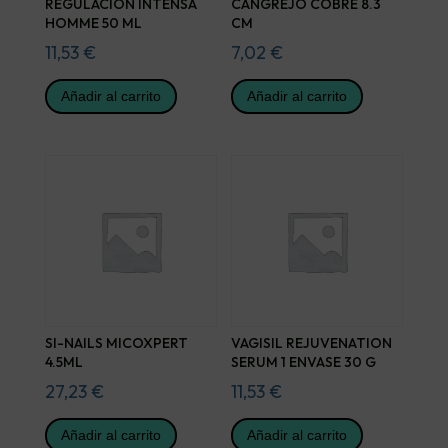
REGULACION INTENSA
CANGREJO COBRE 8.3
HOMME 50 ML
CM
11,53
€
7,02
€
Añadir al carrito
Añadir al carrito
SI-NAILS MICOXPERT
VAGISIL REJUVENATION
4.5ML
SERUM 1 ENVASE 30 G
27,23
€
11,53
€
Añadir al carrito
Añadir al carrito