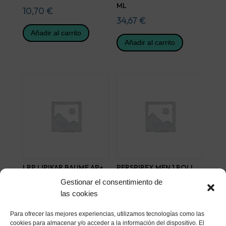
ML
10,70
€
34,67
€
Añadir al carrito
Añadir al carrito
LRP LIPIKAR BAUME AP+
PERSPIREX MEN 1 ROLL
400 ML
ON 20 ML
Gestionar el consentimiento de
24,38
€
14,46
€
las cookies
Añadir al carrito
Añadir al carrito
Para ofrecer las mejores experiencias, utilizamos tecnologías como las
cookies para almacenar y/o acceder a la información del dispositivo. El