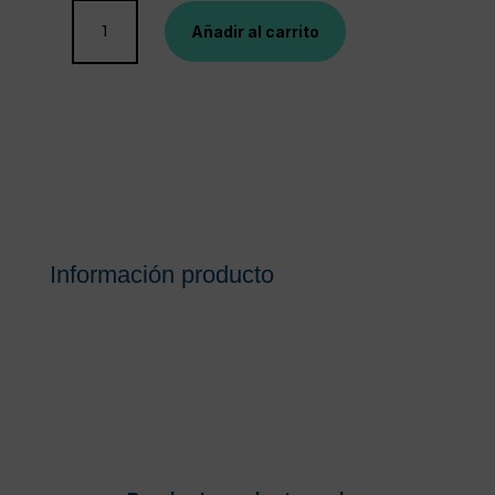
LETI
Añadir al carrito
AT-
4
INTENSIVE
CREM
100ML
cantidad
Información producto