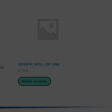
GOIBIPIC ROLL-ON 14ML
ITA…
5,74
€
Añadir al carrito