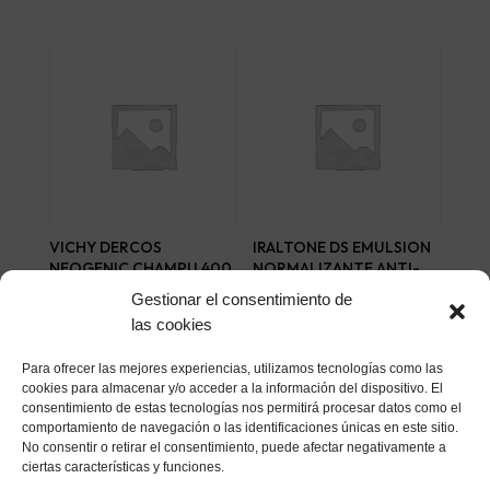
VICHY DERCOS
IRALTONE DS EMULSION
NEOGENIC CHAMPU 400
NORMALIZANTE ANTI-
ML
ESCAMAS 30 ML
Gestionar el consentimiento de
33,02
€
18,14
€
las cookies
Añadir al carrito
Añadir al carrito
Para ofrecer las mejores experiencias, utilizamos tecnologías como las
cookies para almacenar y/o acceder a la información del dispositivo. El
consentimiento de estas tecnologías nos permitirá procesar datos como el
comportamiento de navegación o las identificaciones únicas en este sitio.
No consentir o retirar el consentimiento, puede afectar negativamente a
ciertas características y funciones.