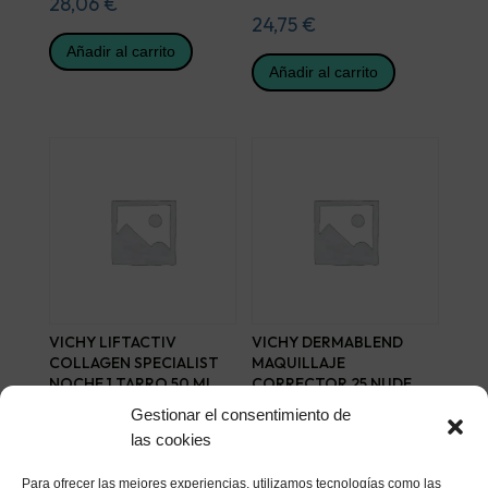
28,06
€
24,75
€
Añadir al carrito
Añadir al carrito
VICHY LIFTACTIV
VICHY DERMABLEND
COLLAGEN SPECIALIST
MAQUILLAJE
NOCHE 1 TARRO 50 ML
CORRECTOR 25 NUDE
FLUIDO
47,07
€
Gestionar el consentimiento de
26,40
€
las cookies
Añadir al carrito
Añadir al carrito
Para ofrecer las mejores experiencias, utilizamos tecnologías como las