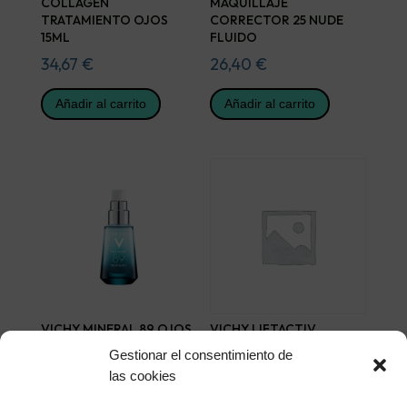
COLLAGEN
MAQUILLAJE
TRATAMIENTO OJOS
CORRECTOR 25 NUDE
15ML
FLUIDO
34,67
€
26,40
€
Añadir al carrito
Añadir al carrito
VICHY MINERAL 89 OJOS
VICHY LIFTACTIV
15 ML
CONTORNO OJOS 15 ML
Gestionar el consentimiento de
24,75
€
30,99
€
las cookies