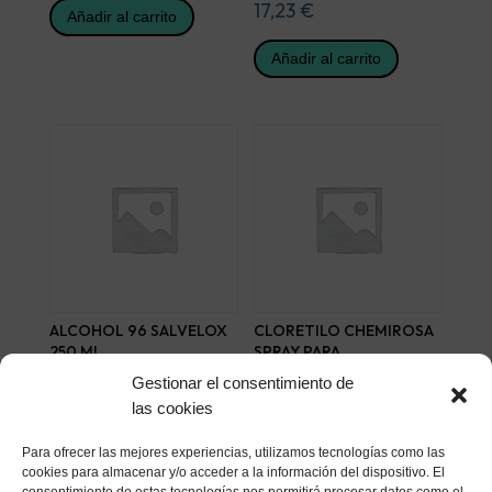
17,23
€
Añadir al carrito
Añadir al carrito
ALCOHOL 96 SALVELOX
CLORETILO CHEMIROSA
250 ML
SPRAY PARA
CRIOANESTESIA 100 G
2,68
€
Gestionar el consentimiento de
9,88
€
las cookies
Añadir al carrito
Añadir al carrito
Para ofrecer las mejores experiencias, utilizamos tecnologías como las
cookies para almacenar y/o acceder a la información del dispositivo. El