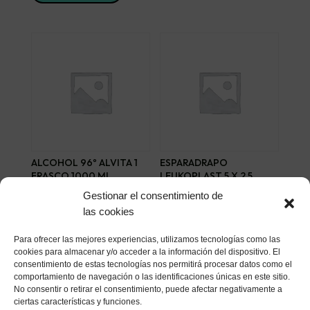
ALCOHOL 96º ALVITA 1
ESPARADRAPO
FRASCO 1000 ML
LEUKOPLAST 5 X 2,5
CARNE
8,14
€
Gestionar el consentimiento de
4,09
€
las cookies
Añadir al carrito
Añadir al carrito
Para ofrecer las mejores experiencias, utilizamos tecnologías como las
cookies para almacenar y/o acceder a la información del dispositivo. El
consentimiento de estas tecnologías nos permitirá procesar datos como el
comportamiento de navegación o las identificaciones únicas en este sitio.
No consentir o retirar el consentimiento, puede afectar negativamente a
ciertas características y funciones.