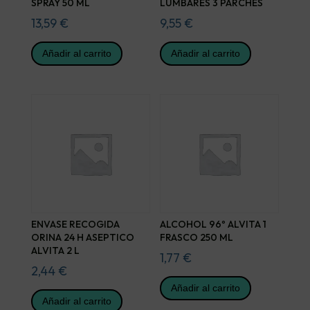
SPRAY 50 ML
LUMBARES 3 PARCHES
13,59
€
9,55
€
Añadir al carrito
Añadir al carrito
ENVASE RECOGIDA
ALCOHOL 96º ALVITA 1
ORINA 24 H ASEPTICO
FRASCO 250 ML
ALVITA 2 L
1,77
€
2,44
€
Añadir al carrito
Añadir al carrito