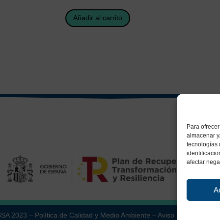
Añadir al carrito
Para ofrecer
almacenar y/
tecnologías
identificaci
afectar nega
A
ESSA 2023 –
Política de Calidad y Medio Ambiente
–
Aviso Legal
–
Políti