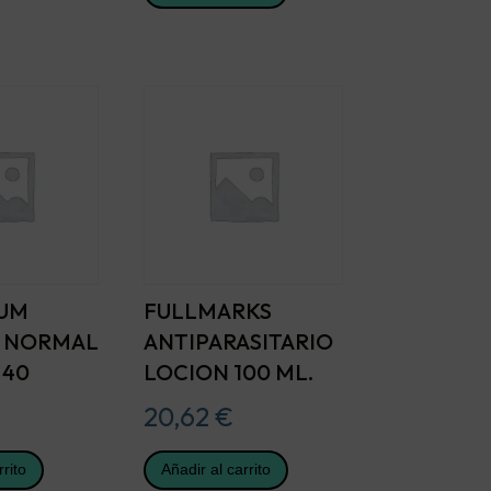
IUM
FULLMARKS
 NORMAL
ANTIPARASITARIO
 40
LOCION 100 ML.
20,62
€
rrito
Añadir al carrito