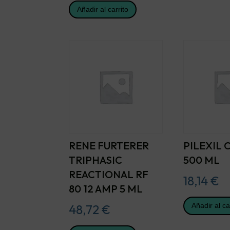
Añadir al carrito
RENE FURTERER
PILEXIL
TRIPHASIC
500 ML
REACTIONAL RF
18,14
€
80 12 AMP 5 ML
Añadir al ca
48,72
€