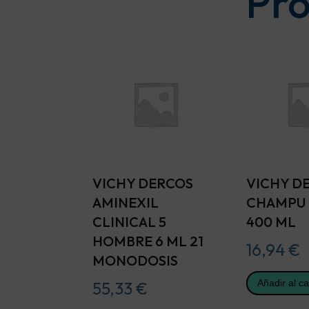
Pro
VICHY DERCOS
VICHY D
AMINEXIL
CHAMPU 
CLINICAL 5
400 ML
HOMBRE 6 ML 21
16,94
€
MONODOSIS
Añadir al ca
55,33
€