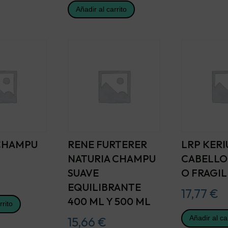
Añadir al carrito
 CHAMPU
RENE FURTERER
LRP KER
NATURIA CHAMPU
CABELLO
SUAVE
O FRAGIL
EQUILIBRANTE
17,77
€
400 ML Y 500 ML
rrito
Añadir al ca
15,66
€