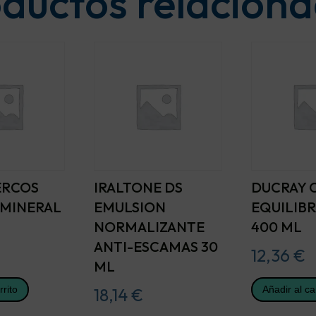
ductos relacion
ERCOS
IRALTONE DS
DUCRAY 
MINERAL
EMULSION
EQUILIB
NORMALIZANTE
400 ML
ANTI-ESCAMAS 30
12,36
€
ML
rrito
Añadir al ca
18,14
€