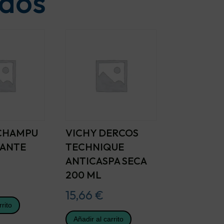
ados
CHAMPU
VICHY DERCOS
RANTE
TECHNIQUE
ANTICASPA SECA
200 ML
15,66
€
rrito
Añadir al carrito