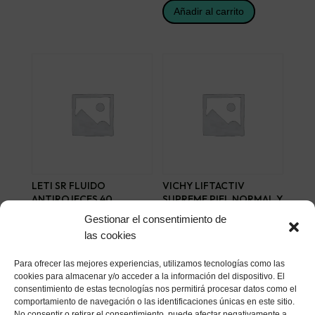
Añadir al carrito
LETI SR FLUIDO
VICHY LIFTACTIV
ANTIROJECES 40
SUPREME PIEL NORMAL Y
MIXTA 50 ML
22,73
€
Gestionar el consentimiento de
40,45
€
las cookies
Añadir al carrito
Añadir al carrito
Para ofrecer las mejores experiencias, utilizamos tecnologías como las
cookies para almacenar y/o acceder a la información del dispositivo. El
consentimiento de estas tecnologías nos permitirá procesar datos como el
comportamiento de navegación o las identificaciones únicas en este sitio.
No consentir o retirar el consentimiento, puede afectar negativamente a