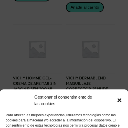
Añadir al carrito
VICHY HOMME GEL-
VICHY DERMABLEND
CREMA DE AFEITAR SIN
MAQUILLAJE
JABON P SEN 200 ML
CORRECTOR 25 NUDE
FLUIDO
11,98
€
Gestionar el consentimiento de
26,40
€
las cookies
Añadir al carrito
Añadir al carrito
Para ofrecer las mejores experiencias, utilizamos tecnologías como las
cookies para almacenar y/o acceder a la información del dispositivo. El
consentimiento de estas tecnologías nos permitirá procesar datos como el