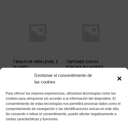
TENA FOR MEN LEVEL 3
TAPONES OIDOS
16 UNID
ESPUMA PU MARIES
FOCUS 10 UNIDADES
9,95
€
Gestionar el consentimiento de
4,92
€
las cookies
Añadir al carrito
Añadir al carrito
Para ofrecer las mejores experiencias, utilizamos tecnologías como las
cookies para almacenar y/o acceder a la información del dispositivo. El
consentimiento de estas tecnologías nos permitirá procesar datos como el
comportamiento de navegación o las identificaciones únicas en este sitio.
No consentir o retirar el consentimiento, puede afectar negativamente a
ciertas características y funciones.