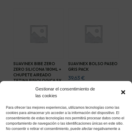
SUAVINEX BIBE ZERO
SUAVINEX BOLSO PASEO
ZERO SILICONA 180ML +
GRIS PACK
CHUPETE AIREADO
39,63
€
TETINA FISIOLOGICA SX
PRO
Gestionar el consentimiento de
Añadir al carrito
13,64
€
las cookies
Añadir al carrito
Para ofrecer las mejores experiencias, utilizamos tecnologías como las
cookies para almacenar y/o acceder a la información del dispositivo. El
consentimiento de estas tecnologías nos permitirá procesar datos como el
comportamiento de navegación o las identificaciones únicas en este sitio.
No consentir o retirar el consentimiento, puede afectar negativamente a