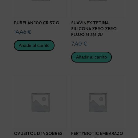
PURELAN 100 CR 37 G
SUAVINEX TETINA
SILICONA ZERO.ZERO
14,46
€
FLUJO M 3M 2U
7,40
€
Añadir al carrito
Añadir al carrito
OVUSITOL D 14 SOBRES
FERTYBIOTIC EMBARAZO