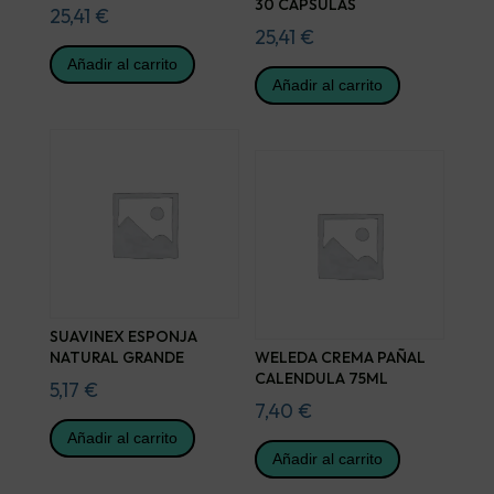
30 CAPSULAS
25,41
€
25,41
€
Añadir al carrito
Añadir al carrito
SUAVINEX ESPONJA
NATURAL GRANDE
WELEDA CREMA PAÑAL
CALENDULA 75ML
5,17
€
7,40
€
Añadir al carrito
Añadir al carrito