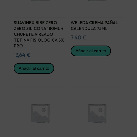
SUAVINEX BIBE ZERO
WELEDA CREMA PAÑAL
ZERO SILICONA 180ML +
CALENDULA 75ML
CHUPETE AIREADO
7,40
€
TETINA FISIOLOGICA SX
PRO
Añadir al carrito
13,64
€
Añadir al carrito