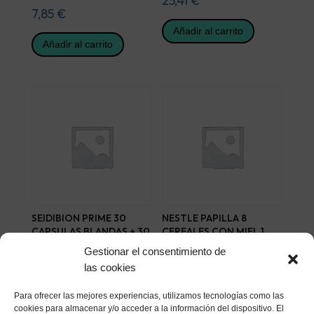
25,41
€
7,85
€
Añadir al carrito
Añadir al carrito
SEIDIBION PRIME 30
NESTLE PAPILLA 8
CAPSULAS BLANDAS + 30
CEREALES CON MIEL 1
CAPSULAS DURAS
ENVASE 950 G
Gestionar el consentimiento de
34,50
€
6,32
€
las cookies
Añadir al carrito
Añadir al carrito
Para ofrecer las mejores experiencias, utilizamos tecnologías como las
cookies para almacenar y/o acceder a la información del dispositivo. El