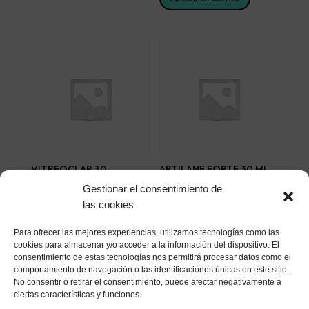
VITREOCLAR 30
ARTILANE FORTE 30 ML
COMPRIMIDOS
15 VIALES
Gestionar el consentimiento de
22,68
€
29,95
€
las cookies
Añadir al carrito
Añadir al carrito
Para ofrecer las mejores experiencias, utilizamos tecnologías como las
cookies para almacenar y/o acceder a la información del dispositivo. El
consentimiento de estas tecnologías nos permitirá procesar datos como el
comportamiento de navegación o las identificaciones únicas en este sitio.
No consentir o retirar el consentimiento, puede afectar negativamente a
ciertas características y funciones.