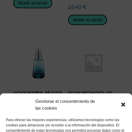
Añadir al carrito
26,40
€
Añadir al carrito
VICHY MINERAL 89 OJOS
VICHY NEOVADIOL GF
15 ML
CONTORNO OJOS 15 ML
Gestionar el consentimiento de
24,75
€
30,54
€
las cookies
Añadir al carrito
Añadir al carrito
Para ofrecer las mejores experiencias, utilizamos tecnologías como las
cookies para almacenar y/o acceder a la información del dispositivo. El
consentimiento de estas tecnologías nos permitirá procesar datos como el