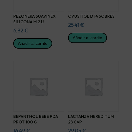
PEZONERA SUAVINEX
OVUSITOL D 14 SOBRES
SILICONA M 2 U
25,41
€
6,82
€
Añadir al carrito
Añadir al carrito
BEPANTHOL BEBE PDA
LACTANZA HEREDITUM
PROT 100 G
28 CAP
16,49
€
29,05
€