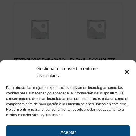
FERTYBIOTIC EMBARAZO
ENFAMIL 3 COMPLETE
30 CAPSULAS
800 G
Gestionar el consentimiento de
25,41
€
20,23
€
las cookies
Añadir al carrito
Añadir al carrito
Para ofrecer las mejores experiencias, utilizamos tecnologías como las
cookies para almacenar y/o acceder a la información del dispositivo. El
consentimiento de estas tecnologías nos permitirá procesar datos como el
comportamiento de navegación o las identificaciones únicas en este sitio.
No consentir o retirar el consentimiento, puede afectar negativamente a
ciertas características y funciones.
Aceptar