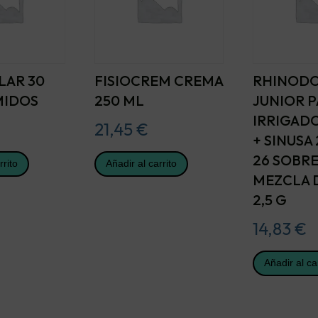
LAR 30
FISIOCREM CREMA
RHINOD
MIDOS
250 ML
JUNIOR 
IRRIGAD
21,45
€
+ SINUSA 
26 SOBR
rrito
Añadir al carrito
MEZCLA 
2,5 G
14,83
€
Añadir al ca