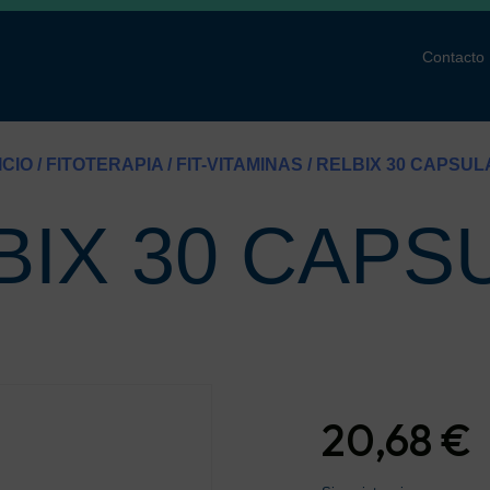
Contacto
ICIO
/
FITOTERAPIA
/
FIT-VITAMINAS
/ RELBIX 30 CAPSUL
BIX 30 CAPS
20,68
€