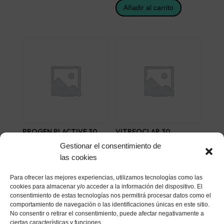
Añadir al carrito
PROGEN PLACTIVE 30
VITREOCLAR 30
SOBRES
COMPRIMIDOS
Gestionar el consentimiento de
31,77
€
22,68
€
las cookies
Añadir al carrito
Añadir al carrito
Para ofrecer las mejores experiencias, utilizamos tecnologías como las
cookies para almacenar y/o acceder a la información del dispositivo. El
consentimiento de estas tecnologías nos permitirá procesar datos como el
comportamiento de navegación o las identificaciones únicas en este sitio.
No consentir o retirar el consentimiento, puede afectar negativamente a
ciertas características y funciones.