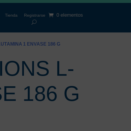
0 elementos
Tienda
Registrarse
UTAMINA 1 ENVASE 186 G
ONS L-
E 186 G