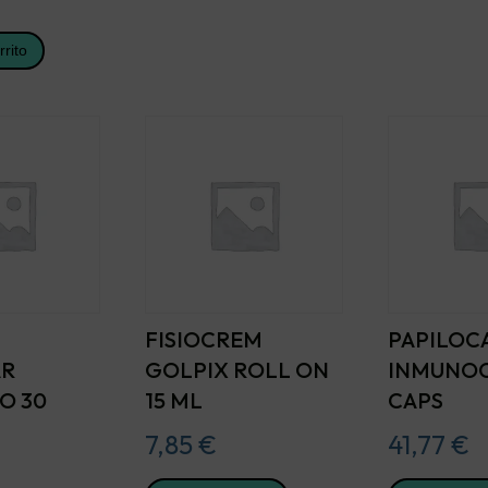
rrito
FISIOCREM
PAPILOC
AR
GOLPIX ROLL ON
INMUNOC
O 30
15 ML
CAPS
7,85
€
41,77
€