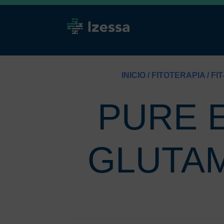
INICIO
/
FITOTERAPIA
/
FI
PURE 
GLUTAM