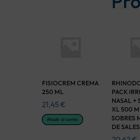
Pro
FISIOCREM CREMA
RHINOD
250 ML
PACK IR
NASAL + 
21,45
€
XL 500 M
SOBRES 
Añadir al carrito
DE SALES
20,62
€