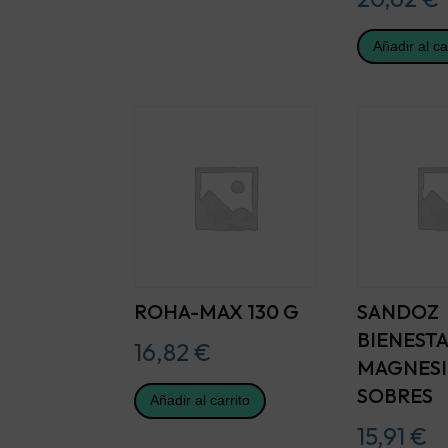
Añadir al ca
ROHA-MAX 130 G
SANDOZ
BIENEST
16,82
€
MAGNESI
SOBRES
Añadir al carrito
15,91
€