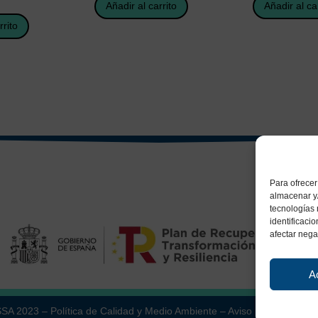
Añadir al carrito
Añadir al ca
rrito
Para ofrecer
almacenar y/
tecnologías
identificaci
afectar nega
A
ESSA 2023 –
Política de Calidad y Medio Ambiente
–
Aviso Legal
–
Políti