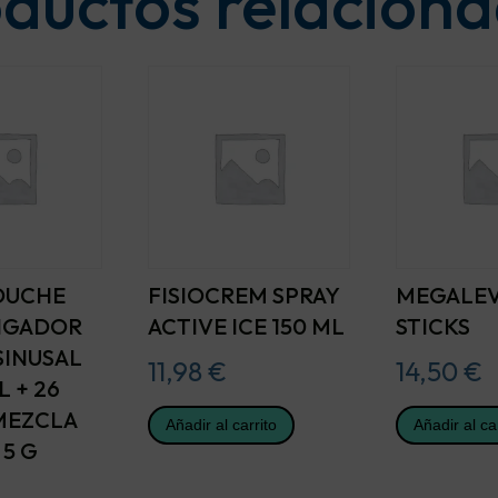
ductos relacion
OUCHE
FISIOCREM SPRAY
MEGALEV
RIGADOR
ACTIVE ICE 150 ML
STICKS
SINUSAL
11,98
€
14,50
€
L + 26
MEZCLA
Añadir al carrito
Añadir al ca
 5 G