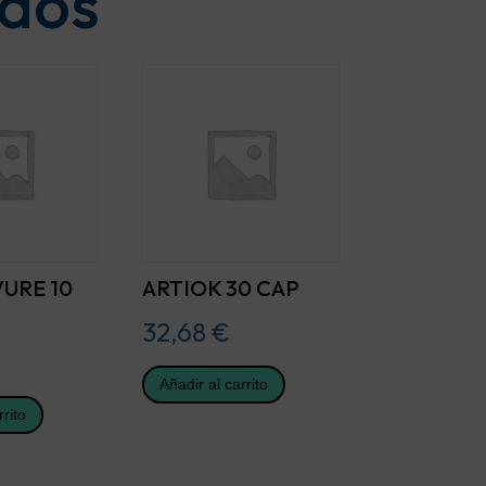
ados
URE 10
ARTIOK 30 CAP
32,68
€
Añadir al carrito
rrito