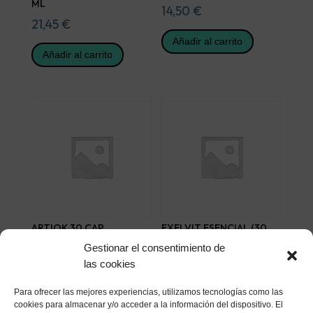
ML
14,50
€
21,45
€
Añadir al carrito
Añadir al carrito
ARTIOK 30 CAP
EXELVIT ESENCIAL (30
CAPSULAS)
32,68
€
Gestionar el consentimiento de
16,32
€
las cookies
Añadir al carrito
Añadir al carrito
Para ofrecer las mejores experiencias, utilizamos tecnologías como las
cookies para almacenar y/o acceder a la información del dispositivo. El