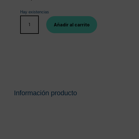
Hay existencias
PHARMATON
Añadir al carrito
COMPLEX
2
ENVASES
60
COMPRIMIDOS
PACK
PROMOCIONAL
cantidad
Información producto