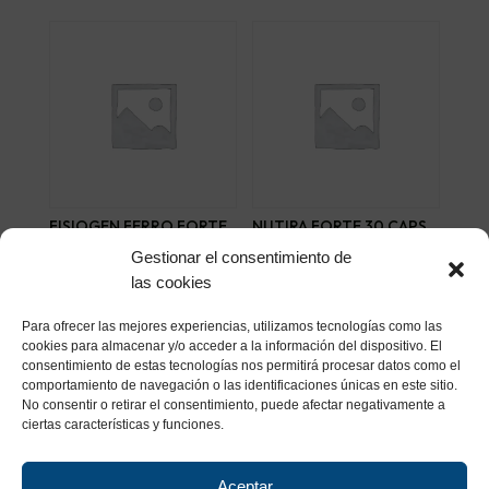
FISIOGEN FERRO FORTE
NUTIRA FORTE 30 CAPS
30 CAP
14,50
€
Gestionar el consentimiento de
23,18
€
las cookies
Añadir al carrito
Añadir al carrito
Para ofrecer las mejores experiencias, utilizamos tecnologías como las
cookies para almacenar y/o acceder a la información del dispositivo. El
consentimiento de estas tecnologías nos permitirá procesar datos como el
comportamiento de navegación o las identificaciones únicas en este sitio.
No consentir o retirar el consentimiento, puede afectar negativamente a
ciertas características y funciones.
Aceptar