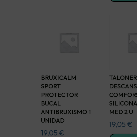
BRUXICALM
TALONER
SPORT
DESCAN
PROTECTOR
COMFORS
BUCAL
SILICONA 
ANTIBRUXISMO 1
MED 2 U
UNIDAD
19,05
€
19,05
€