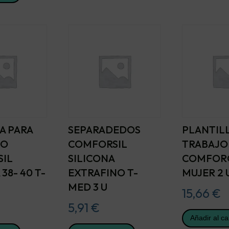
A PARA
SEPARADEDOS
PLANTIL
SO
COMFORSIL
TRABAJO
IL
SILICONA
COMFOR
38- 40 T-
EXTRAFINO T-
MUJER 2 
MED 3 U
15,66
€
5,91
€
Añadir al ca