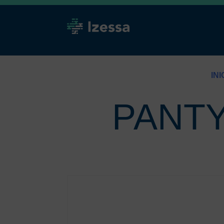
INI
PANTY