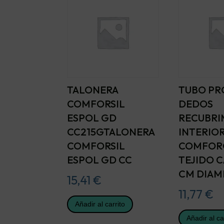
TALONERA
TUBO PR
COMFORSIL
DEDOS
ESPOL GD
RECUBRI
CC215GTALONERA
INTERIO
COMFORSIL
COMFOR
ESPOL GD CC
TEJIDO C
CM DIAM
15,41
€
11,77
€
Añadir al carrito
Añadir al ca