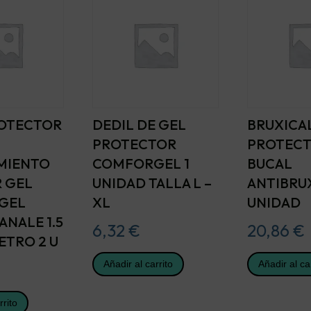
OTECTOR
DEDIL DE GEL
BRUXICA
PROTECTOR
PROTEC
MIENTO
COMFORGEL 1
BUCAL
R GEL
UNIDAD TALLA L –
ANTIBRU
GEL
XL
UNIDAD
ANALE 1.5
6,32
€
20,86
€
ETRO 2 U
Añadir al carrito
Añadir al ca
rrito