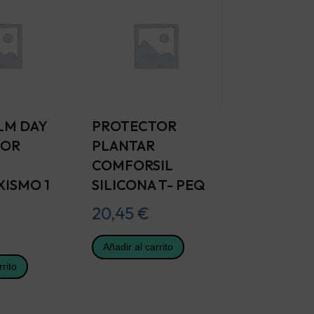
LM DAY
PROTECTOR
TOR
PLANTAR
COMFORSIL
XISMO 1
SILICONA T- PEQ
20,45
€
Añadir al carrito
rrito