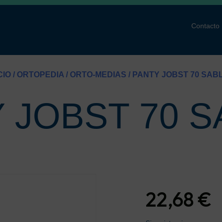
Contacto
CIO
/
ORTOPEDIA
/
ORTO-MEDIAS
/ PANTY JOBST 70 SABL
 JOBST 70 S
22,68
€