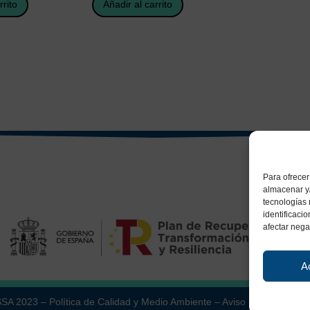
rrito
Añadir al carrito
Para ofrecer
almacenar y/
tecnologías
identificaci
afectar nega
A
ESSA 2023 –
Política de Calidad y Medio Ambiente
–
Aviso Legal
–
Políti