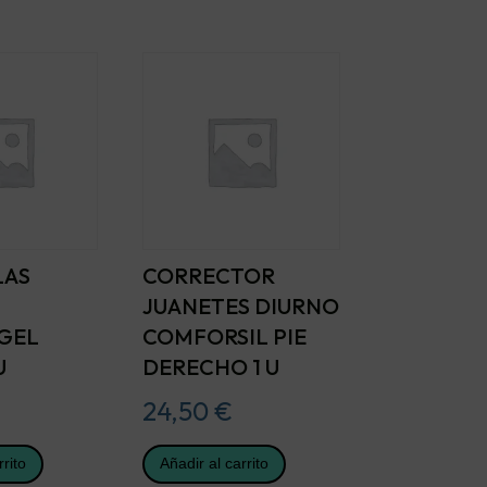
LAS
CORRECTOR
JUANETES DIURNO
GEL
COMFORSIL PIE
U
DERECHO 1 U
24,50
€
rrito
Añadir al carrito