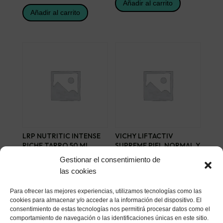
Añadir al carrito
Añadir al carrito
LRP NUTRITIC INTENSE
VICHY LIFTACTIV
RICHE TARRO 50 ML
SUPREME PIEL NORMAL Y
MIXTA 50 ML
28,06
€
Gestionar el consentimiento de
40,45
€
las cookies
Añadir al carrito
Añadir al carrito
Para ofrecer las mejores experiencias, utilizamos tecnologías como las
cookies para almacenar y/o acceder a la información del dispositivo. El
consentimiento de estas tecnologías nos permitirá procesar datos como el
comportamiento de navegación o las identificaciones únicas en este sitio.