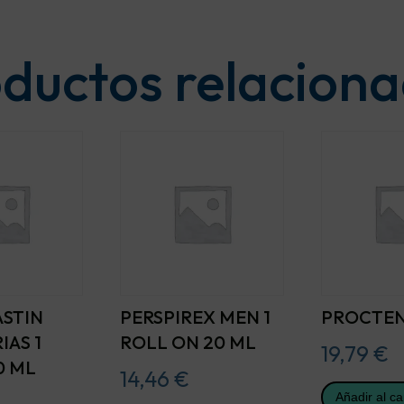
ductos relacion
STIN
PERSPIREX MEN 1
PROCTEN
IAS 1
ROLL ON 20 ML
19,79
€
0 ML
14,46
€
Añadir al ca