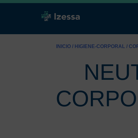
INICIO
/
HIGIENE-CORPORAL
/
CO
NEU
CORPOR