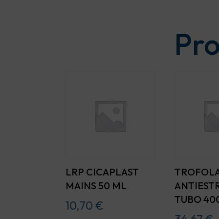
Pro
LRP CICAPLAST
TROFOLA
MAINS 50 ML
ANTIESTR
TUBO 40
10,70
€
34,67
€