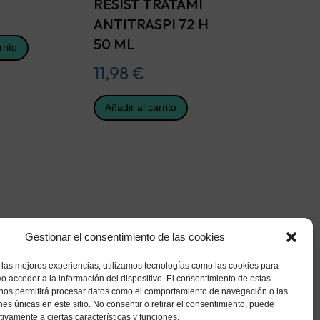
RESIST TRATAMI
ANTITRASPI 72 H
50 ML
rrito
11,98
€
Añadir al carrito
Gestionar el consentimiento de las cookies
 las mejores experiencias, utilizamos tecnologías como las cookies para
o acceder a la información del dispositivo. El consentimiento de estas
 nos permitirá procesar datos como el comportamiento de navegación o las
ones únicas en este sitio. No consentir o retirar el consentimiento, puede
tivamente a ciertas características y funciones.