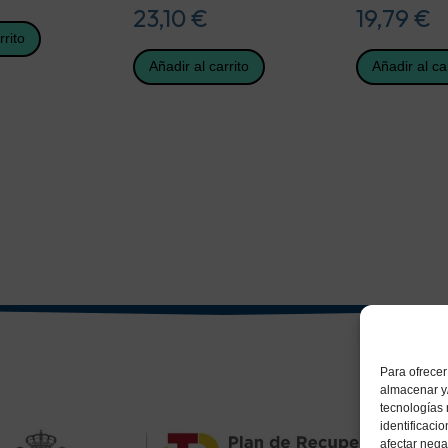
23,10
€
19,79
€
rrito
Añadir al carrito
Añadir al ca
Para ofrecer
almacenar y/
tecnologías
identificaci
afectar nega