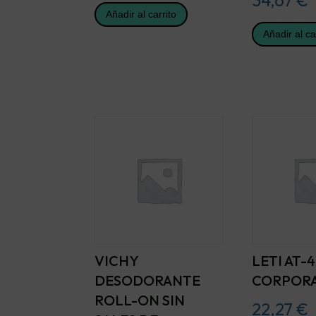
Añadir al carrito
Añadir al ca
VICHY
LETI AT-
DESODORANTE
CORPORA
ROLL-ON SIN
22,27
€