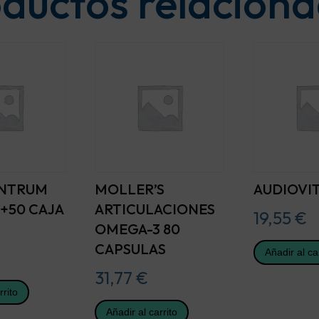
ductos relacion
ENTRUM
MOLLER’S
AUDIOVIT
+50 CAJA
ARTICULACIONES
19,55
€
OMEGA-3 80
CAPSULAS
Añadir al ca
31,77
€
rrito
Añadir al carrito