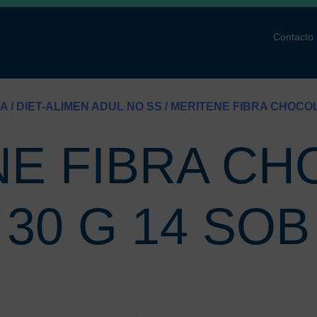
Contacto
CA
/
DIET-ALIMEN ADUL NO SS
/ MERITENE FIBRA CHOCOL
NE FIBRA CH
30 G 14 SOB