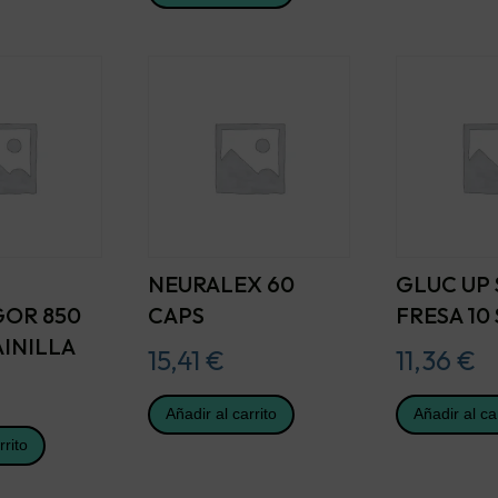
NEURALEX 60
GLUC UP
GOR 850
CAPS
FRESA 10
AINILLA
15,41
€
11,36
€
Añadir al carrito
Añadir al ca
rrito