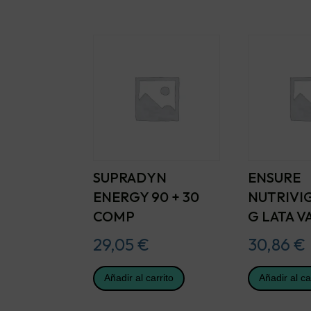
SUPRADYN
ENSURE
ENERGY 90 + 30
NUTRIVI
COMP
G LATA V
29,05
€
30,86
€
Añadir al carrito
Añadir al ca