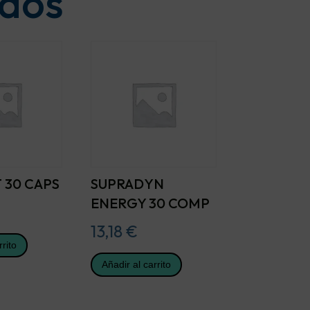
ados
 30 CAPS
SUPRADYN
ENERGY 30 COMP
13,18
€
rrito
Añadir al carrito