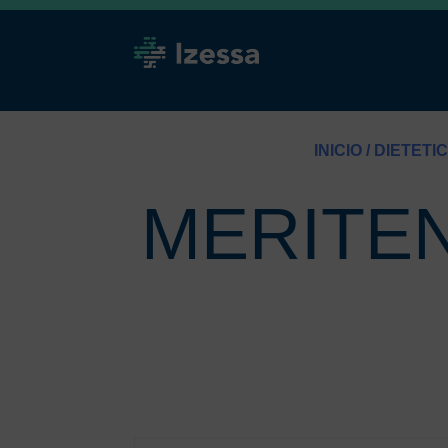
INICIO
/
DIETETI
MERITE