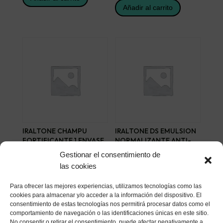
Añadir al carrito
IRALTONE CHAMPU
IRALTONE DS EMULSION
FORTIFICANTE 1 ENVASE
NORMALIZANTE ANTI-
400 ML
ESCAMAS 30 ML
Gestionar el consentimiento de
19,42
€
18,14
€
las cookies
Añadir al carrito
Añadir al carrito
Para ofrecer las mejores experiencias, utilizamos tecnologías como las
cookies para almacenar y/o acceder a la información del dispositivo. El
consentimiento de estas tecnologías nos permitirá procesar datos como el
comportamiento de navegación o las identificaciones únicas en este sitio.
No consentir o retirar el consentimiento, puede afectar negativamente a