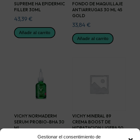
SUPREME HA EPIDERMIC
FONDO DE MAQUILLAJE
FILLER 30ML
ANTIARRUGAS 30 ML 45
GOLD
43,39
€
33,84
€
Añadir al carrito
Añadir al carrito
VICHY NORMADERM
VICHY MINERAL 89
SERUM PROBIO-BHA 30
CREMA BOOST DE
ML
HIDRATACION LIGERA 50
ML
28,88
€
Gestionar el consentimiento de